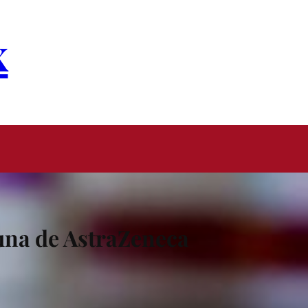
x
cuna de AstraZeneca