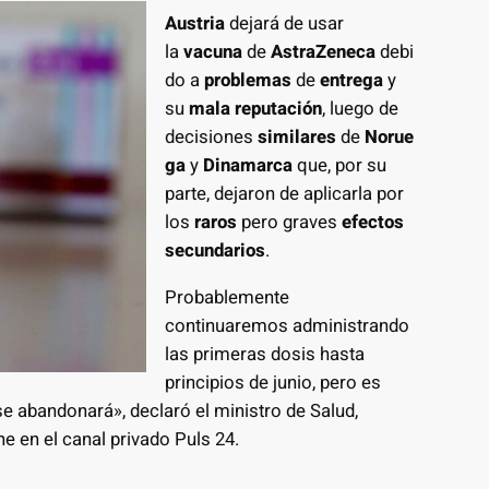
Austria
dejará de usar
la
vacuna
de
AstraZeneca
debi
do a
problemas
de
entrega
y
su
mala reputación
, luego de
decisiones
similares
de
Norue
ga
y
Dinamarca
que, por su
parte, dejaron de aplicarla por
los
raros
pero graves
efectos
secundarios
.
Probablemente
continuaremos administrando
las primeras dosis hasta
principios de junio, pero es
e abandonará», declaró el ministro de Salud,
e en el canal privado Puls 24.