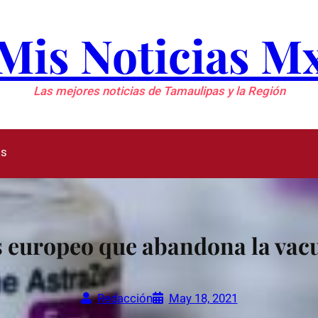
Mis Noticias M
Las mejores noticias de Tamaulipas y la Región
as
ís europeo que abandona la va
Redacción
May 18, 2021