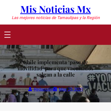
Saltar
Mis Noticias Mx
al
contenido
Las mejores noticias de Tamaulipas y la Región
Chile implementa ‘pase de
movilidad’ para que vacunados
salgan a la calle
Redacción
May 25, 2021