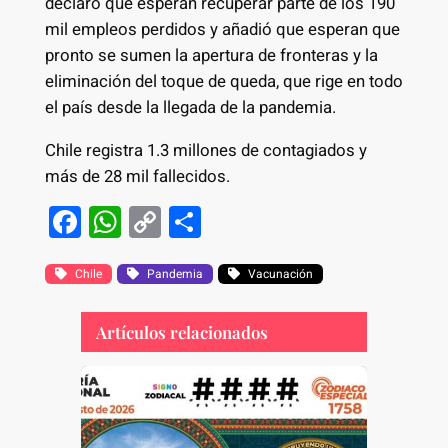
declaró que esperan recuperar parte de los 190
mil empleos perdidos y añadió que esperan que
pronto se sumen la apertura de fronteras y la
eliminación del toque de queda, que rige en todo
el país desde la llegada de la pandemia.
Chile registra 1.3 millones de contagiados y
más de 28 mil fallecidos.
F
W
C
S
a
h
o
h
c
at
p
ar
Chile
Pandemia
Vacunación
e
s
y
e
Artículos relacionados
b
A
Li
o
p
n
o
p
k
k