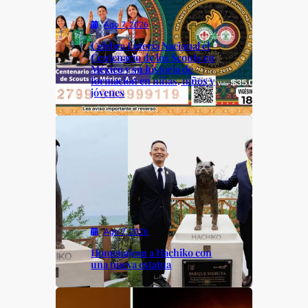
Ago 7, 2026
Celebra Lotería Nacional el
Centenario de los Scouts en
México y su historia de
formación en niñas, niños y
jóvenes
Ago 7, 2026
Homenajean a Hachiko con
una nueva estatua