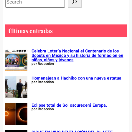
e
a
r
c
Últimas entradas
h
Celebra Lotería Nacional el Centenario de los
Scouts en México y su historia de formación en
niñas, niños y jóvenes
por Redacción
Homenajean a Hachiko con una nueva estatua
por Redacción
Eclipse total de Sol oscurecerá Europa.
por Redacción