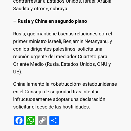
contrarrestar a Estados Unidos, Israel, Arabia
Saudita y otros», subraya.
– Rusia y China en segundo plano
Rusia, que mantiene buenas relaciones con el
primer ministro israelí, Benjamin Netanyahu, y
con los dirigentes palestinos, solicita una
reunión urgente del mediador Cuarteto para
Oriente Medio (Rusia, Estados Unidos, ONU y
UE).
China lamentó la «obstrucción» estadounidense
en el Consejo de seguridad tras intentar
infructuosamente adoptar una declaración
solicitar el cese de las hostilidades.
F
W
C
S
a
h
o
h