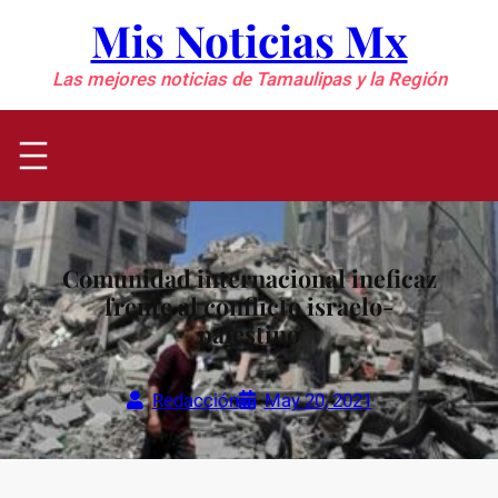
Saltar
Mis Noticias Mx
al
contenido
Las mejores noticias de Tamaulipas y la Región
Comunidad internacional ineficaz
frente al conflicto israelo-
palestino
Redacción
May 20, 2021