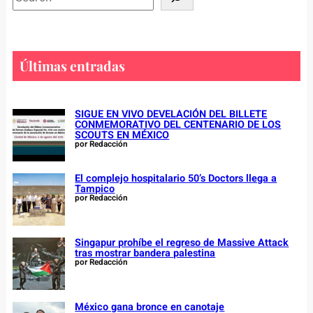
e
a
r
c
Últimas entradas
h
SIGUE EN VIVO DEVELACIÓN DEL BILLETE
CONMEMORATIVO DEL CENTENARIO DE LOS
SCOUTS EN MÉXICO
por Redacción
El complejo hospitalario 50’s Doctors llega a
Tampico
por Redacción
Singapur prohíbe el regreso de Massive Attack
tras mostrar bandera palestina
por Redacción
México gana bronce en canotaje