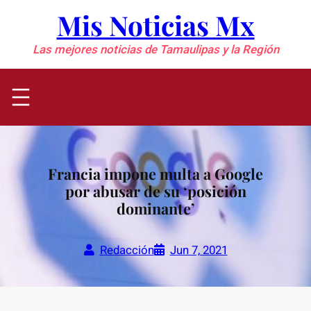
Saltar
Mis Noticias Mx
al
contenido
Las mejores noticias de Tamaulipas y la Región
Francia impone multa a Google
por abusar de su ‘posición
dominante’
Redacción
Jun 7, 2021