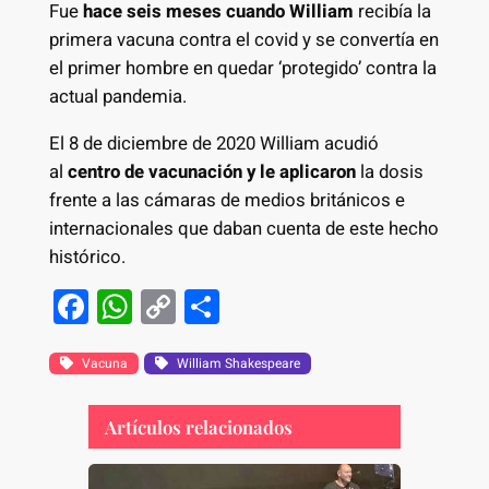
Fue
hace seis meses cuando William
recibía la
primera vacuna contra el covid y se convertía en
el primer hombre en quedar ‘protegido’ contra la
actual pandemia.
El 8 de diciembre de 2020 William acudió
al
centro de vacunación y le aplicaron
la dosis
frente a las cámaras de medios británicos e
internacionales que daban cuenta de este hecho
histórico.
F
W
C
S
a
h
o
h
c
at
p
ar
Vacuna
William Shakespeare
e
s
y
e
Artículos relacionados
b
A
Li
o
p
n