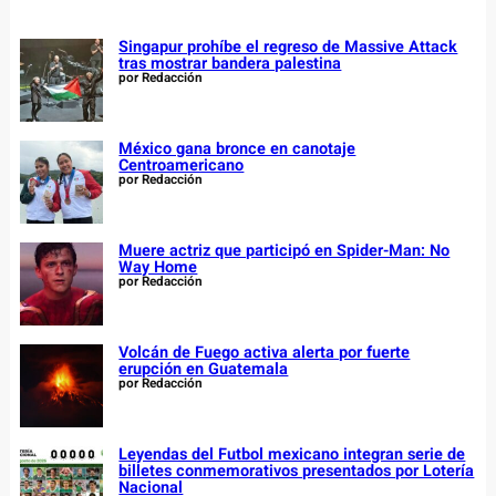
Singapur prohíbe el regreso de Massive Attack
tras mostrar bandera palestina
por Redacción
México gana bronce en canotaje
Centroamericano
por Redacción
Muere actriz que participó en Spider-Man: No
Way Home
por Redacción
Volcán de Fuego activa alerta por fuerte
erupción en Guatemala
por Redacción
Leyendas del Futbol mexicano integran serie de
billetes conmemorativos presentados por Lotería
Nacional