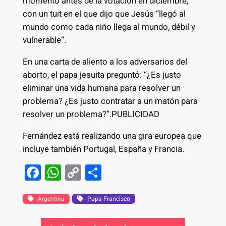
momento antes de la votación en diciembre,
con un tuit en el que dijo que Jesús “llegó al
mundo como cada niño llega al mundo, débil y
vulnerable”.
En una carta de aliento a los adversarios del
aborto, el papa jesuita preguntó: “¿Es justo
eliminar una vida humana para resolver un
problema? ¿Es justo contratar a un matón para
resolver un problema?”.PUBLICIDAD
Fernández está realizando una gira europea que
incluye también Portugal, España y Francia.
F
W
C
S
a
h
o
h
c
at
p
ar
Argentina
Papa Francisco
e
s
y
e