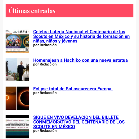
r
c
Últimas entradas
h
Celebra Lotería Nacional el Centenario de los
Scouts en México y su historia de formación en
niñas, niños y jóvenes
por Redacción
Homenajean a Hachiko con una nueva estatua
por Redacción
Eclipse total de Sol oscurecerá Europa.
por Redacción
SIGUE EN VIVO DEVELACIÓN DEL BILLETE
CONMEMORATIVO DEL CENTENARIO DE LOS
SCOUTS EN MÉXICO
por Redacción