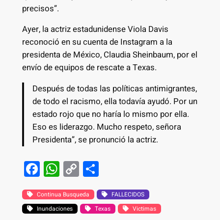
precisos”.
Ayer, la actriz estadunidense Viola Davis
reconoció en su cuenta de Instagram a la
presidenta de México, Claudia Sheinbaum, por el
envío de equipos de rescate a Texas.
Después de todas las políticas antimigrantes,
de todo el racismo, ella todavía ayudó. Por un
estado rojo que no haría lo mismo por ella.
Eso es liderazgo. Mucho respeto, señora
Presidenta”, se pronunció la actriz.
F
W
C
S
a
h
o
h
c
at
p
ar
Continua Busqueda
FALLECIDOS
Inundaciones
e
s
y
Texas
e
Victimas