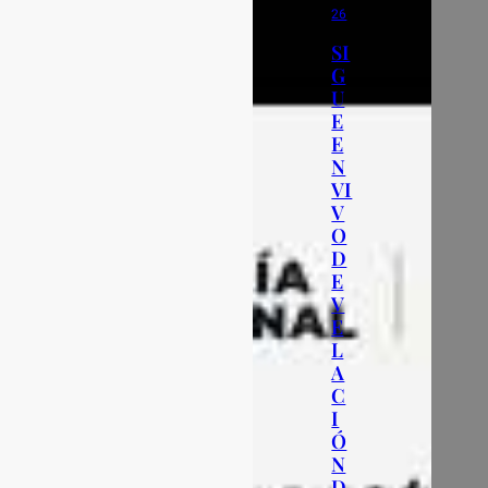
26
SI
G
U
E
E
N
VI
V
O
D
E
V
E
L
A
C
I
Ó
N
D