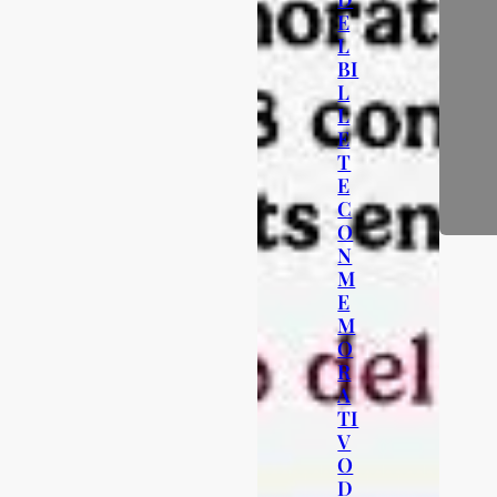
E
L
BI
L
L
E
T
E
C
O
N
M
E
M
O
R
A
TI
V
O
D