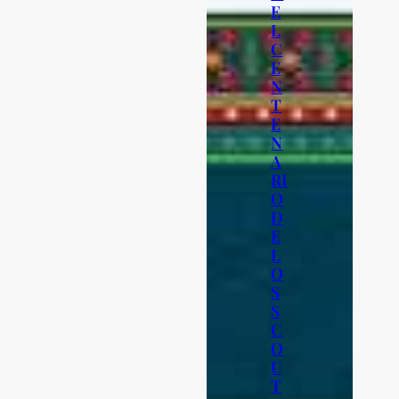
E
L
C
E
N
T
E
N
A
RI
O
D
E
L
O
S
S
C
O
U
T