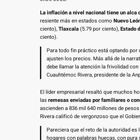
La inflación a nivel nacional tiene un alca 
resiente más en estados como
Nuevo Leó
ciento),
Tlaxcala
(5.79 por ciento),
Estado 
ciento).
Para todo fin práctico está optando por
ajusten los precios. Más allá de la narr
debe llamar la atención la frivolidad co
Cuauhtémoc Rivera, presidente de la An
El líder empresarial resaltó que muchos ho
las
remesas enviadas por familiares o co
ascienden a 836 mil 640 millones de pesos
Rivera calificó de vergonzoso que el Gobie
Pareciera que el reto de la autoridad es
hogares con palabras huecas, con pura s