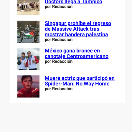
Doctors llega a Tampico
por Redacción
Singapur prohíbe el regreso
de Massive Attack tras
mostrar bandera palestina
por Redacción
México gana bronce en
canotaje Centroamericano
por Redacción
Muere actriz que participó en
Spider-Man: No Way Home
por Redacción