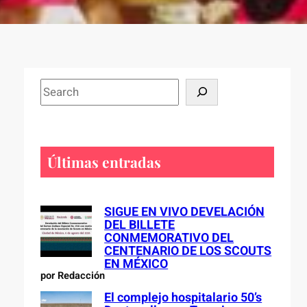
S
e
a
r
c
Últimas entradas
h
SIGUE EN VIVO DEVELACIÓN
DEL BILLETE
CONMEMORATIVO DEL
CENTENARIO DE LOS SCOUTS
EN MÉXICO
por Redacción
El complejo hospitalario 50’s