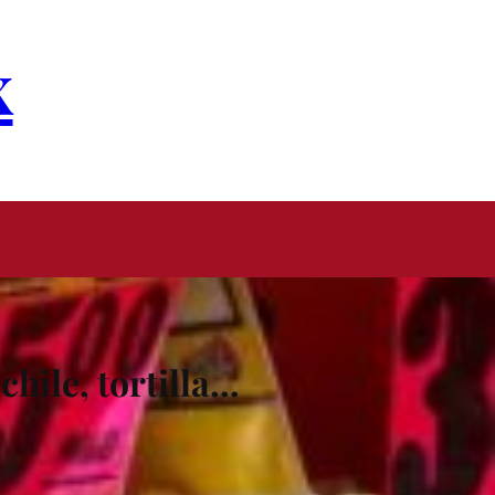
x
chile, tortilla…