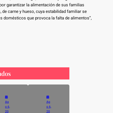
or garantizar la alimentación de sus familias
 de carne y hueso, cuya estabilidad familiar se
os domésticos que provoca la falta de alimentos”,
ados
Ag
Ag
o 6,
o 6,
20
20