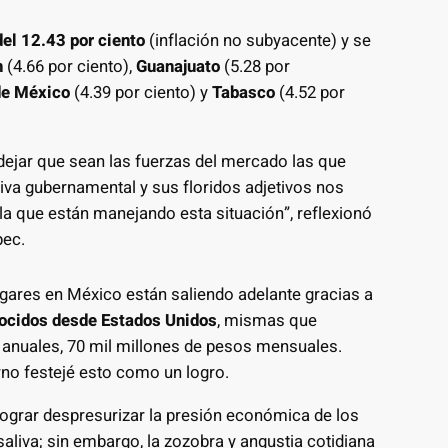
del 12.43 por ciento
(inflación no subyacente) y se
n
(4.66 por ciento),
Guanajuato
(5.28 por
de México
(4.39 por ciento) y
Tabasco
(4.52 por
 dejar que sean las fuerzas del mercado las que
ativa gubernamental y sus floridos adjetivos nos
n la que están manejando esta situación”, reflexionó
pec.
gares en México están saliendo adelante gracias a
nocidos desde Estados Unidos
, mismas que
 anuales, 70 mil millones de pesos mensuales.
rno festejé esto como un logro.
 lograr despresurizar la presión económica de los
aliva; sin embargo, la zozobra y angustia cotidiana