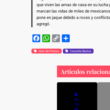
que viven las amas de casa en su lucha p
marcan las vidas de miles de mexicanos,
pone en jaque debido a roces y conflict
agregó.
F
W
C
S
a
h
o
h
c
at
p
ar
Alza de Precios
Canasta Basica
e
s
y
e
b
A
Li
Artículos relacion
o
p
n
o
p
k
k
Ag
o 6,
20