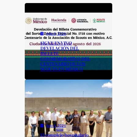
o
p
n
o
p
k
k
Ago 6, 2026
SIGUE EN VIVO
DEVELACIÓN DEL
BILLETE
CONMEMORATIVO DEL
CENTENARIO DE LOS
SCOUTS EN MÉXICO
Ago 6, 2026
El complejo hospitalario