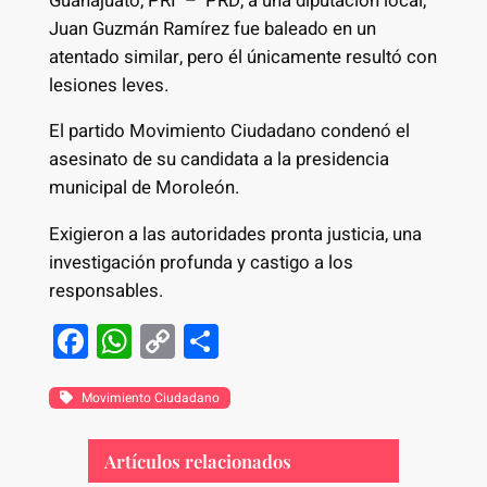
Guanajuato, PRI – PRD, a una diputación local,
Juan Guzmán Ramírez fue baleado en un
atentado similar, pero él únicamente resultó con
lesiones leves.
El partido Movimiento Ciudadano condenó el
asesinato de su candidata a la presidencia
municipal de Moroleón.
Exigieron a las autoridades pronta justicia, una
investigación profunda y castigo a los
responsables.
F
W
C
S
a
h
o
h
c
at
p
ar
Movimiento Ciudadano
e
s
y
e
Artículos relacionados
b
A
Li