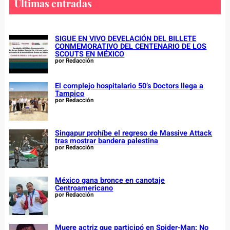
c
Últimas entradas
h
SIGUE EN VIVO DEVELACIÓN DEL BILLETE
CONMEMORATIVO DEL CENTENARIO DE LOS
SCOUTS EN MÉXICO
por Redacción
El complejo hospitalario 50’s Doctors llega a
Tampico
por Redacción
Singapur prohíbe el regreso de Massive Attack
tras mostrar bandera palestina
por Redacción
México gana bronce en canotaje
Centroamericano
por Redacción
Muere actriz que participó en Spider-Man: No