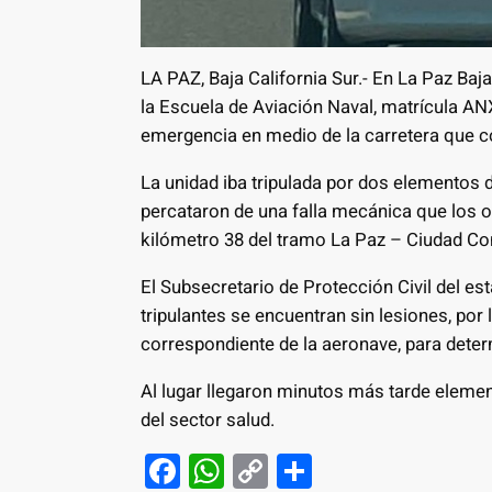
LA PAZ, Baja California Sur.- En La Paz Baj
la Escuela de Aviación Naval, matrícula ANX
emergencia en medio de la carretera que 
La unidad iba tripulada por dos elementos de
percataron de una falla mecánica que los obl
kilómetro 38 del tramo La Paz – Ciudad Con
El Subsecretario de Protección Civil del e
tripulantes se encuentran sin lesiones, por l
correspondiente de la aeronave, para deter
Al lugar llegaron minutos más tarde element
del sector salud.
F
W
C
S