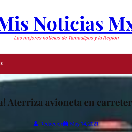
Mis Noticias M
Las mejores noticias de Tamaulipas y la Región
as
a! Aterriza avioneta en carrete
Redacción
May 14, 2021