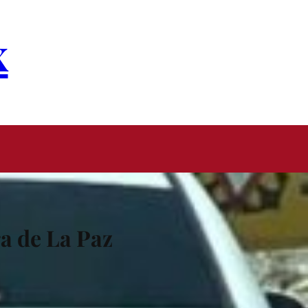
x
ra de La Paz