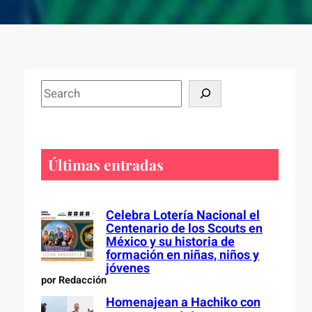
S
e
a
r
c
Últimas entradas
h
Celebra Lotería Nacional el
Centenario de los Scouts en
México y su historia de
formación en niñas, niños y
jóvenes
por Redacción
Homenajean a Hachiko con