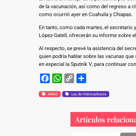
de la vacunación, así como del regreso a cl
como ocurrió ayer en Coahuila y Chiapas.
En tanto, como cada martes, el secretario 
López-Gatell, ofrecerán su informe sobre el
Al respecto, se prevé la asistencia del sec
quien podría hablar sobre las vacunas que
en especial la Sputnik V, para continuar co
F
W
C
S
a
h
o
h
c
at
p
ar
AMLO
Ley de Hidrocarburos
e
s
y
e
b
A
Li
Artículos relacion
o
p
n