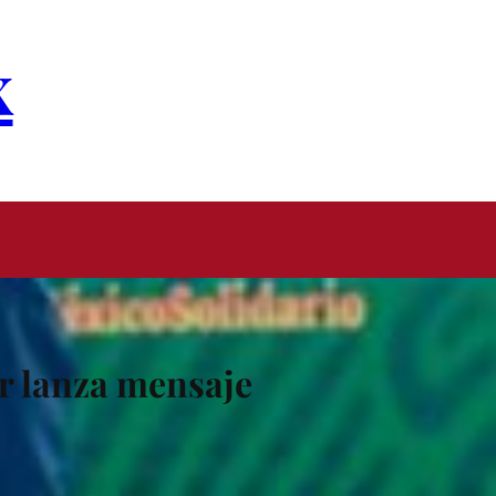
x
r lanza mensaje