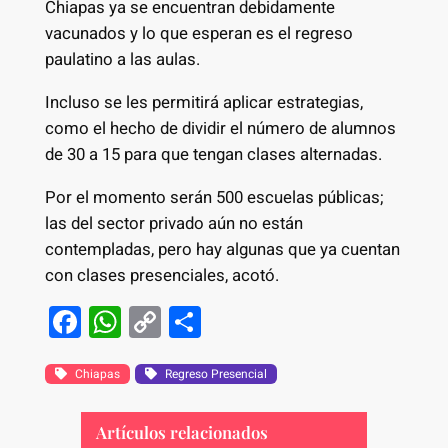
Chiapas ya se encuentran debidamente
vacunados y lo que esperan es el regreso
paulatino a las aulas.
Incluso se les permitirá aplicar estrategias,
como el hecho de dividir el número de alumnos
de 30 a 15 para que tengan clases alternadas.
Por el momento serán 500 escuelas públicas;
las del sector privado aún no están
contempladas, pero hay algunas que ya cuentan
con clases presenciales, acotó.
F
W
C
S
a
h
o
h
c
at
p
ar
Chiapas
Regreso Presencial
e
s
y
e
Artículos relacionados