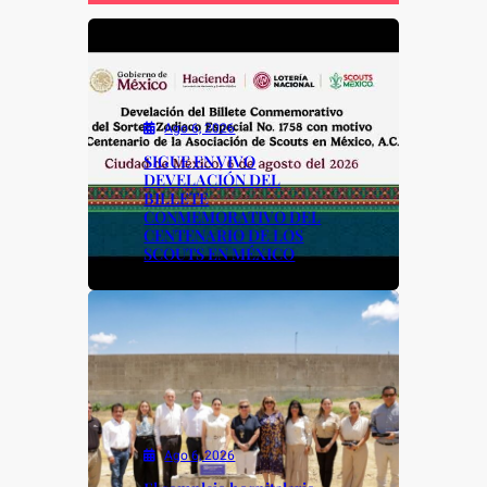
b
A
Li
o
p
n
o
p
k
k
Ago 6, 2026
SIGUE EN VIVO
DEVELACIÓN DEL
BILLETE
CONMEMORATIVO DEL
CENTENARIO DE LOS
SCOUTS EN MÉXICO
Ago 6, 2026