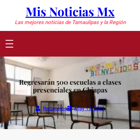
Saltar
Mis Noticias Mx
al
contenido
Las mejores noticias de Tamaulipas y la Región
Regresarán 500 escuelas a clases
presenciales en Chiapas
Redacción
May 13, 2021