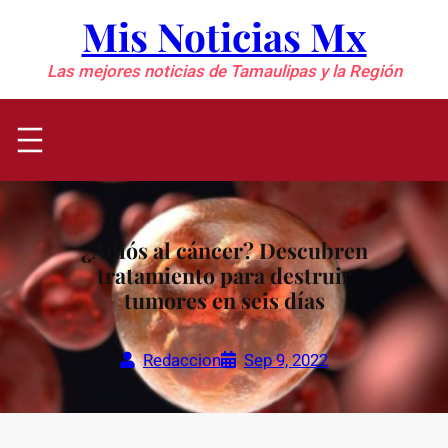
Saltar
Mis Noticias Mx
al
contenido
Las mejores noticias de Tamaulipas y la Región
¿Adiós al cáncer? Descubren
tratamiento para destruir
tumores en seis días
Redaccion
Sep 9, 2022