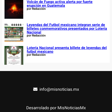
Volcán de Fuego activa alerta por fuerte
erupción en Guatemala
por Redacción
Leyendas del Futbol mexicano integran serie de
billetes conmemorativos presentados por Lotería
Nacional
por Redacción
Lotería Nacional presenta billete de leyendas del
futbol mexicano
por Redacción
info@misnoticias.mx
Desarrolado por MisNoticiasMx