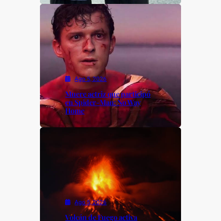
Ago 5, 2026
Muere actriz que participó
en Spider-Man: No Way
Home
Ago 5, 2026
Volcán de Fuego activa