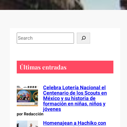
S
e
a
r
c
Últimas entradas
h
Celebra Lotería Nacional el
Centenario de los Scouts en
México y su historia de
formación en niñas, niños y
jóvenes
por Redacción
Homenajean a Hachiko con