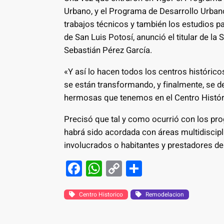
Urbano, y el Programa de Desarrollo Urbano 
trabajos técnicos y también los estudios pa
de San Luis Potosí, anunció el titular de la 
Sebastián Pérez García.
«Y así lo hacen todos los centros histórico
se están transformando, y finalmente, se de
hermosas que tenemos en el Centro Histórico
Precisó que tal y como ocurrió con los pro
habrá sido acordada con áreas multidiscipl
involucrados o habitantes y prestadores de
F
W
C
S
a
h
o
h
c
at
p
ar
Centro Historico
Remodelacion
e
s
y
e