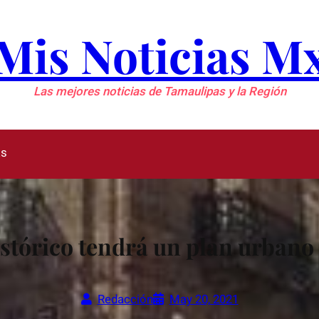
Mis Noticias M
Las mejores noticias de Tamaulipas y la Región
as
stórico tendrá un plan urbano 
Redacción
May 20, 2021