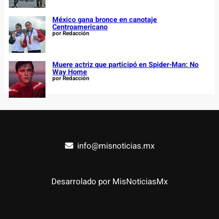
México gana bronce en canotaje
Centroamericano
por Redacción
Muere actriz que participó en Spider-Man: No
Way Home
por Redacción
info@misnoticias.mx
Desarrolado por MisNoticiasMx
Facebook
YouTube