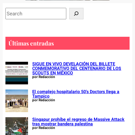
S
e
a
r
c
Últimas entradas
h
SIGUE EN VIVO DEVELACIÓN DEL BILLETE
CONMEMORATIVO DEL CENTENARIO DE LOS
SCOUTS EN MÉXICO
por Redacción
El complejo hospitalario 50’s Doctors llega a
Tampico
por Redacción
Singapur prohíbe el regreso de Massive Attack
tras mostrar bandera palestina
por Redacción