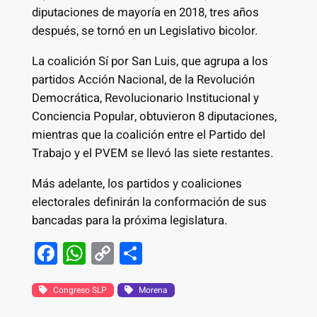
diputaciones de mayoría en 2018, tres años
después, se tornó en un Legislativo bicolor.
La coalición Sí por San Luis, que agrupa a los
partidos Acción Nacional, de la Revolución
Democrática, Revolucionario Institucional y
Conciencia Popular, obtuvieron 8 diputaciones,
mientras que la coalición entre el Partido del
Trabajo y el PVEM se llevó las siete restantes.
Más adelante, los partidos y coaliciones
electorales definirán la conformación de sus
bancadas para la próxima legislatura.
F
W
C
S
a
h
o
h
c
at
p
ar
Congreso SLP
Morena