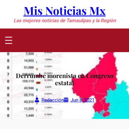
Saltar
Mis Noticias Mx
al
contenido
Las mejores noticias de Tamaulipas y la Región
Derrumbe morenista en Congreso
estatal
Redacción
Jun 8, 2021