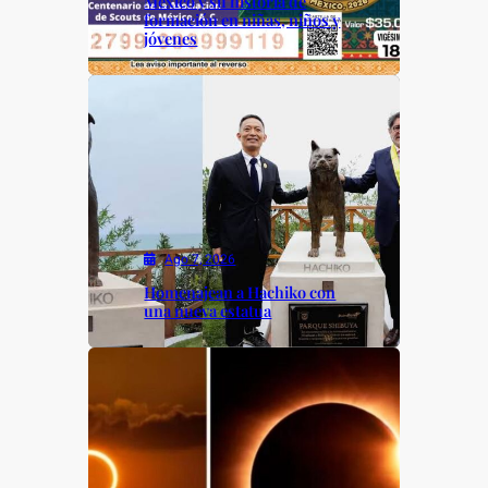
México y su historia de
formación en niñas, niños y
jóvenes
Ago 7, 2026
Homenajean a Hachiko con
una nueva estatua