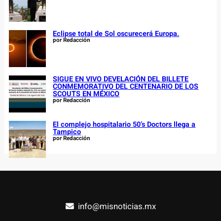
Eclipse total de Sol oscurecerá Europa.
por Redacción
SIGUE EN VIVO DEVELACIÓN DEL BILLETE
CONMEMORATIVO DEL CENTENARIO DE LOS
SCOUTS EN MÉXICO
por Redacción
El complejo hospitalario 50’s Doctors llega a
Tampico
por Redacción
info@misnoticias.mx