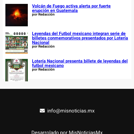
Volcán de Fuego activa alerta por fuerte
erupción en Guatemala
por Redacción
Leyendas del Futbol mexicano integran serie de
billetes conmemorativos presentados por Lotería
Nacional
por Redacción
Lotería Nacional presenta billete de leyendas del
futbol mexicano
por Redacción
info@misnoticias.mx
Desarrolado por MisNoticiasMx