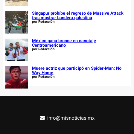
Singapur prohíbe el regreso de Massive Attack
tras mostrar bandera palestina
por Redacción
México gana bronce en canotaje
Centroamericano
por Redacción
Muere actriz que participó en Spider-Man: No
Way Home
por Redacción
info@misnoticias.mx