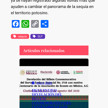
ya se hayan registrado algunas lluvias más que
ayuden a cambiar el panorama de la sequía en
el territorio potosino.
F
W
C
S
a
h
o
h
c
at
p
ar
sequia
SLP
e
s
y
e
Artículos relacionados
b
A
Li
o
p
n
o
p
k
k
Ago 6, 2026
SIGUE EN VIVO
DEVELACIÓN DEL
BILLETE
CONMEMORATIVO DEL
CENTENARIO DE LOS