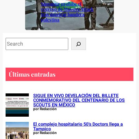
Singapur prohíbe el
regreso de Massive Attack
tras mostrar bandera
palestina
S
e
a
r
c
Últimas entradas
h
SIGUE EN VIVO DEVELACIÓN DEL BILLETE
CONMEMORATIVO DEL CENTENARIO DE LOS
SCOUTS EN MÉXICO
por Redacción
El complejo hospitalario 50’s Doctors llega a
Tampico
por Redacción