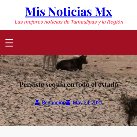
Saltar
Mis Noticias Mx
al
contenido
Las mejores noticias de Tamaulipas y la Región
Persiste sequía en todo el estado
Redacción
May 24, 2021