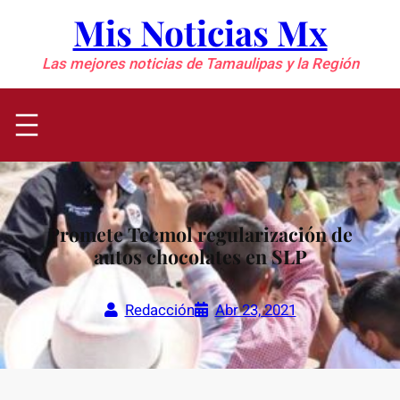
Saltar
Mis Noticias Mx
al
contenido
Las mejores noticias de Tamaulipas y la Región
Promete Tecmol regularización de
autos chocolates en SLP
Redacción
Abr 23, 2021