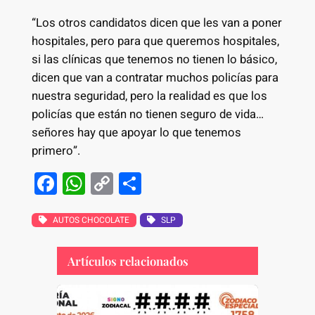
“Los otros candidatos dicen que les van a poner
hospitales, pero para que queremos hospitales,
si las clínicas que tenemos no tienen lo básico,
dicen que van a contratar muchos policías para
nuestra seguridad, pero la realidad es que los
policías que están no tienen seguro de vida…
señores hay que apoyar lo que tenemos
primero”.
F
W
C
S
a
h
o
h
c
at
p
ar
AUTOS CHOCOLATE
SLP
e
s
y
e
Artículos relacionados
b
A
Li
o
p
n