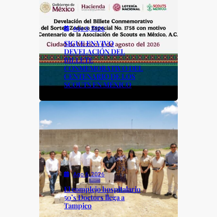
o
p
k
k
Ago 6, 2026
SIGUE EN VIVO
DEVELACIÓN DEL
BILLETE
CONMEMORATIVO DEL
CENTENARIO DE LOS
SCOUTS EN MÉXICO
Ago 6, 2026
El complejo hospitalario
50’s Doctors llega a
Tampico