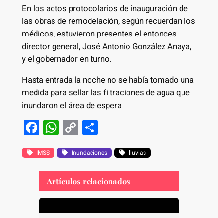
En los actos protocolarios de inauguración de
las obras de remodelación, según recuerdan los
médicos, estuvieron presentes el entonces
director general, José Antonio González Anaya,
y el gobernador en turno.
Hasta entrada la noche no se había tomado una
medida para sellar las filtraciones de agua que
inundaron el área de espera
F
W
C
S
a
h
o
h
c
at
p
ar
IMSS
Inundaciones
lluvias
e
s
y
e
Artículos relacionados
b
A
Li
o
p
n