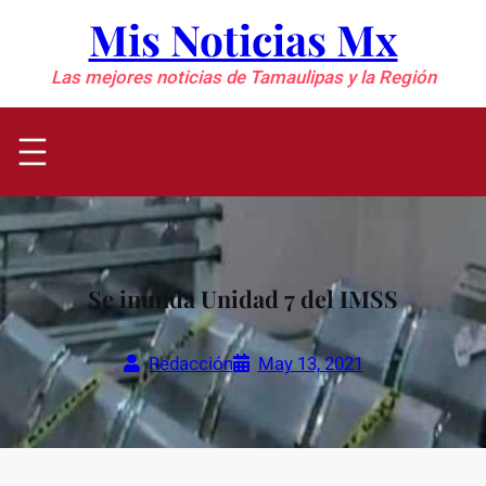
Saltar
Mis Noticias Mx
al
contenido
Las mejores noticias de Tamaulipas y la Región
Se inunda Unidad 7 del IMSS
Redacción
May 13, 2021