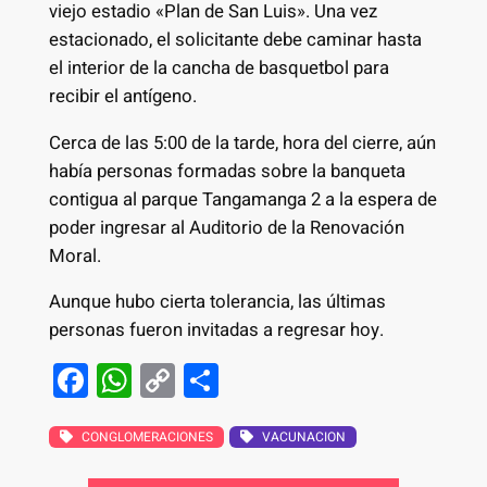
viejo estadio «Plan de San Luis». Una vez
estacionado, el solicitante debe caminar hasta
el interior de la cancha de basquetbol para
recibir el antígeno.
Cerca de las 5:00 de la tarde, hora del cierre, aún
había personas formadas sobre la banqueta
contigua al parque Tangamanga 2 a la espera de
poder ingresar al Auditorio de la Renovación
Moral.
Aunque hubo cierta tolerancia, las últimas
personas fueron invitadas a regresar hoy.
F
W
C
S
a
h
o
h
c
at
p
ar
CONGLOMERACIONES
VACUNACION
e
s
y
e