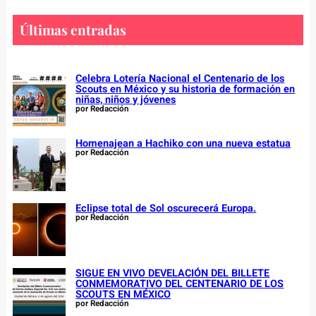
r
c
Últimas entradas
h
Celebra Lotería Nacional el Centenario de los
Scouts en México y su historia de formación en
niñas, niños y jóvenes
por Redacción
Homenajean a Hachiko con una nueva estatua
por Redacción
Eclipse total de Sol oscurecerá Europa.
por Redacción
SIGUE EN VIVO DEVELACIÓN DEL BILLETE
CONMEMORATIVO DEL CENTENARIO DE LOS
SCOUTS EN MÉXICO
por Redacción