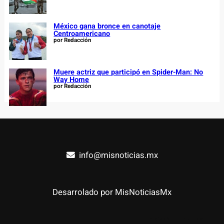
México gana bronce en canotaje
Centroamericano
por Redacción
Muere actriz que participó en Spider-Man: No
Way Home
por Redacción
info@misnoticias.mx
Desarrolado por MisNoticiasMx
Facebook
YouTube