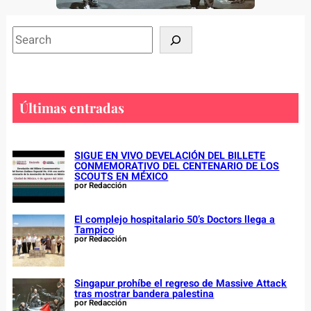
S
e
a
r
c
Últimas entradas
h
SIGUE EN VIVO DEVELACIÓN DEL BILLETE
CONMEMORATIVO DEL CENTENARIO DE LOS
SCOUTS EN MÉXICO
por Redacción
El complejo hospitalario 50’s Doctors llega a
Tampico
por Redacción
Singapur prohíbe el regreso de Massive Attack
tras mostrar bandera palestina
por Redacción