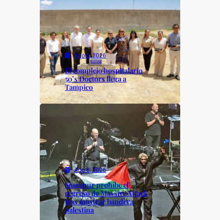
Ago 6, 2026
El complejo hospitalario
50’s Doctors llega a
Tampico
Ago 6, 2026
Singapur prohíbe el
regreso de Massive Attack
tras mostrar bandera
palestina