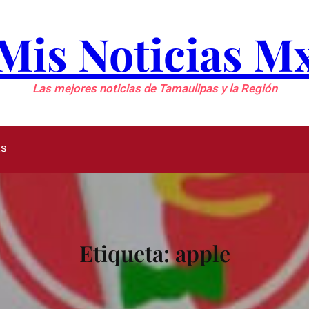
Mis Noticias M
Las mejores noticias de Tamaulipas y la Región
as
Etiqueta:
apple