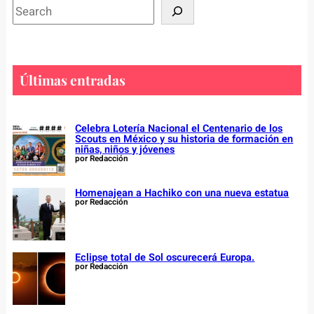
S
e
a
r
c
Últimas entradas
h
Celebra Lotería Nacional el Centenario de los
Scouts en México y su historia de formación en
niñas, niños y jóvenes
por Redacción
Homenajean a Hachiko con una nueva estatua
por Redacción
Eclipse total de Sol oscurecerá Europa.
por Redacción