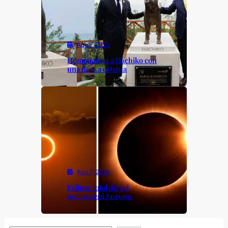
Ago 7, 2026
Homenajean a Hachiko con
una nueva estatua
Ago 7, 2026
Eclipse total de Sol
oscurecerá Europa.