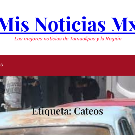
Mis Noticias M
Las mejores noticias de Tamaulipas y la Región
as
Etiqueta:
Cateos