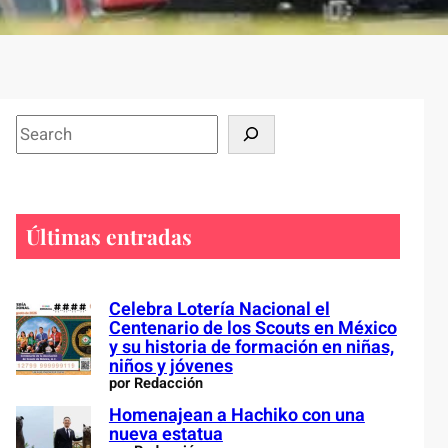
S
e
a
r
c
Últimas entradas
h
Celebra Lotería Nacional el
Centenario de los Scouts en México
y su historia de formación en niñas,
niños y jóvenes
por Redacción
Homenajean a Hachiko con una
nueva estatua