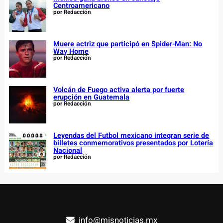
Centroamericano
por Redacción
Muere actriz que participó en Spider-Man: No
Way Home
por Redacción
Volcán de Fuego activa alerta por fuerte
erupción en Guatemala
por Redacción
Leyendas del Futbol mexicano integran serie de
billetes conmemorativos presentados por Lotería
Nacional
por Redacción
info@misnoticias.mx