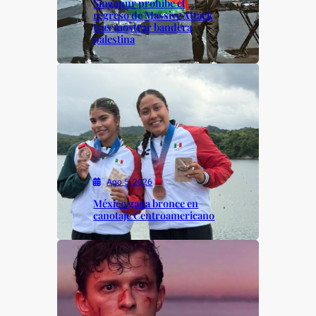
Singapur prohíbe el
regreso de Massive Attack
tras mostrar bandera
palestina
Ago 5, 2026
México gana bronce en
canotaje Centroamericano