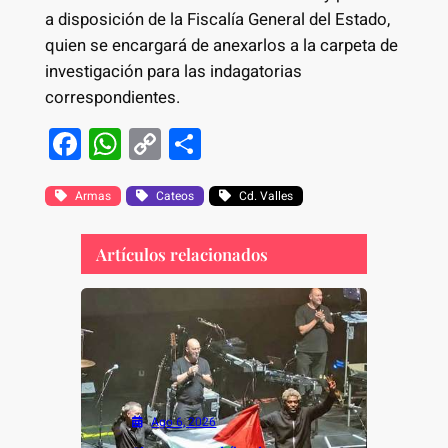
a disposición de la Fiscalía General del Estado,
quien se encargará de anexarlos a la carpeta de
investigación para las indagatorias
correspondientes.
F
W
C
S
a
h
o
h
c
at
p
ar
Armas
Cateos
Cd. Valles
e
s
y
e
Artículos relacionados
b
A
Li
o
p
n
o
p
k
k
Ago 6, 2026