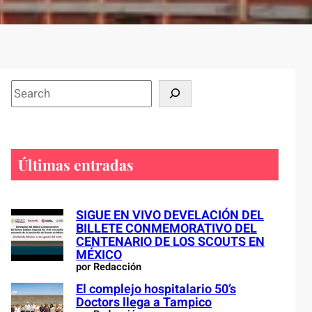
S
e
a
r
c
Últimas entradas
h
SIGUE EN VIVO DEVELACIÓN DEL
BILLETE CONMEMORATIVO DEL
CENTENARIO DE LOS SCOUTS EN
MÉXICO
por Redacción
El complejo hospitalario 50’s
Doctors llega a Tampico