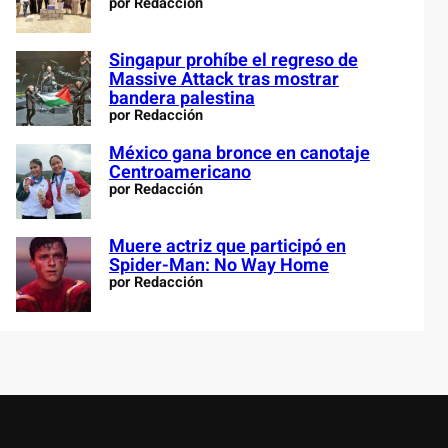
por Redacción
Singapur prohíbe el regreso de
Massive Attack tras mostrar
bandera palestina
por Redacción
México gana bronce en canotaje
Centroamericano
por Redacción
Muere actriz que participó en
Spider-Man: No Way Home
por Redacción