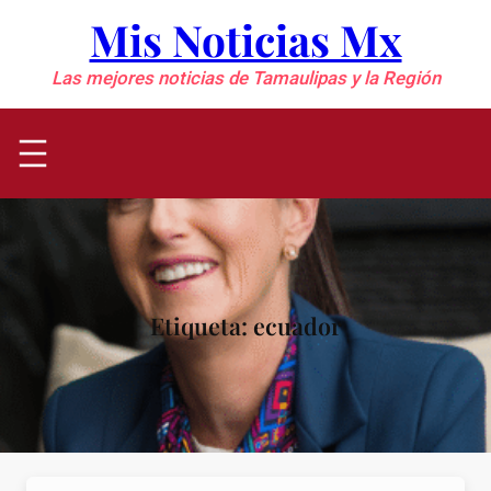
Saltar
Mis Noticias Mx
al
contenido
Las mejores noticias de Tamaulipas y la Región
Etiqueta:
ecuador