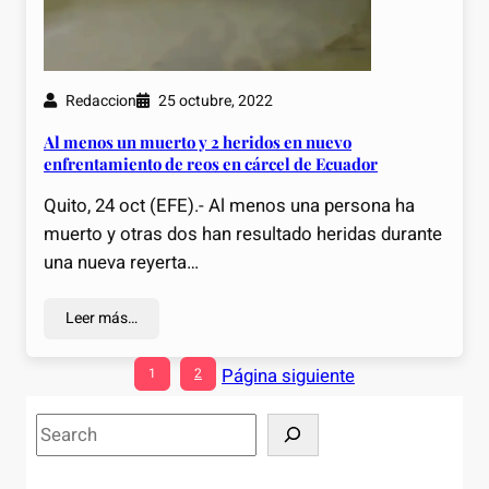
Redaccion
25 octubre, 2022
Al menos un muerto y 2 heridos en nuevo
enfrentamiento de reos en cárcel de Ecuador
Quito, 24 oct (EFE).- Al menos una persona ha
muerto y otras dos han resultado heridas durante
una nueva reyerta…
Leer más…
Página siguiente
1
2
S
e
a