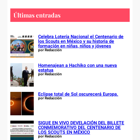
r
c
Últimas entradas
h
Celebra Lotería Nacional el Centenario de
los Scouts en México y su historia de
formación en niñas, niños y jóvenes
por Redacción
Homenajean a Hachiko con una nueva
estatua
por Redacción
Eclipse total de Sol oscurecerá Europa.
por Redacción
SIGUE EN VIVO DEVELACIÓN DEL BILLETE
CONMEMORATIVO DEL CENTENARIO DE
LOS SCOUTS EN MÉXICO
por Redacción