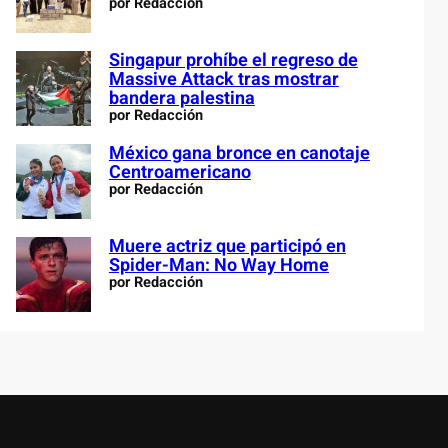
por Redacción
Singapur prohíbe el regreso de
Massive Attack tras mostrar
bandera palestina
por Redacción
México gana bronce en canotaje
Centroamericano
por Redacción
Muere actriz que participó en
Spider-Man: No Way Home
por Redacción