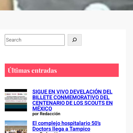
S
e
a
r
c
Últimas entradas
h
SIGUE EN VIVO DEVELACIÓN DEL
BILLETE CONMEMORATIVO DEL
CENTENARIO DE LOS SCOUTS EN
MÉXICO
por Redacción
El complejo hospitalario 50’s
Doctors llega a Tampico