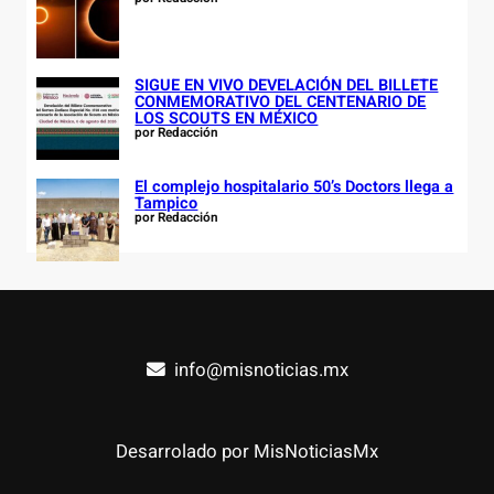
SIGUE EN VIVO DEVELACIÓN DEL BILLETE
CONMEMORATIVO DEL CENTENARIO DE
LOS SCOUTS EN MÉXICO
por Redacción
El complejo hospitalario 50’s Doctors llega a
Tampico
por Redacción
info@misnoticias.mx
Desarrolado por MisNoticiasMx