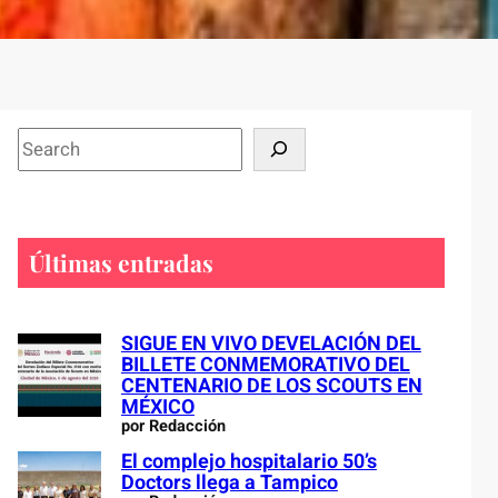
S
e
a
r
c
Últimas entradas
h
SIGUE EN VIVO DEVELACIÓN DEL
BILLETE CONMEMORATIVO DEL
CENTENARIO DE LOS SCOUTS EN
MÉXICO
por Redacción
El complejo hospitalario 50’s
Doctors llega a Tampico