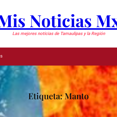
Mis Noticias M
Las mejores noticias de Tamaulipas y la Región
as
Etiqueta:
Manto