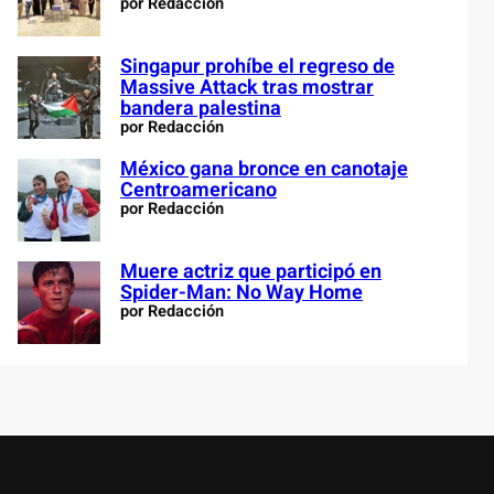
por Redacción
Singapur prohíbe el regreso de
Massive Attack tras mostrar
bandera palestina
por Redacción
México gana bronce en canotaje
Centroamericano
por Redacción
Muere actriz que participó en
Spider-Man: No Way Home
por Redacción