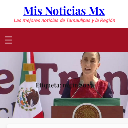
Saltar
Mis Noticias Mx
al
contenido
Las mejores noticias de Tamaulipas y la Región
Etiqueta:
mitin 2025