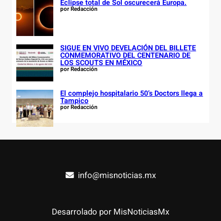
Eclipse total de Sol oscurecerá Europa.
por Redacción
SIGUE EN VIVO DEVELACIÓN DEL BILLETE
CONMEMORATIVO DEL CENTENARIO DE
LOS SCOUTS EN MÉXICO
por Redacción
El complejo hospitalario 50’s Doctors llega a
Tampico
por Redacción
info@misnoticias.mx
Desarrolado por MisNoticiasMx