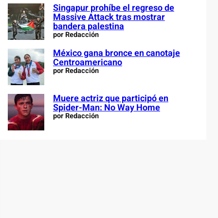
Singapur prohíbe el regreso de
Massive Attack tras mostrar
bandera palestina
por Redacción
México gana bronce en canotaje
Centroamericano
por Redacción
Muere actriz que participó en
Spider-Man: No Way Home
por Redacción