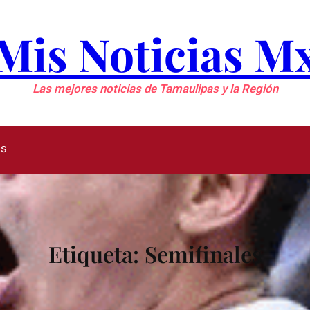
Mis Noticias M
Las mejores noticias de Tamaulipas y la Región
as
Etiqueta:
Semifinales