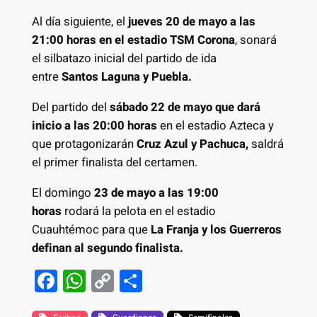
Al día siguiente, el
jueves 20 de mayo a las
21:00 horas en el estadio TSM Corona
, sonará
el silbatazo inicial del partido de ida
entre
Santos Laguna y Puebla.
Del partido del
sábado 22 de mayo que dará
inicio a las 20:00 horas
en el estadio Azteca y
que protagonizarán
Cruz Azul y Pachuca,
saldrá
el primer finalista del certamen.
El domingo
23 de mayo a las 19:00
horas
rodará la pelota en el estadio
Cuauhtémoc para que
La Franja y los Guerreros
definan al segundo finalista.
F
W
C
S
a
h
o
h