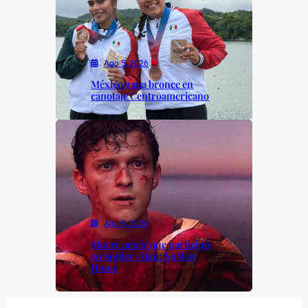
Ago 5, 2026
México gana bronce en
canotaje Centroamericano
Ago 5, 2026
Muere actriz que participó
en Spider-Man: No Way
Home