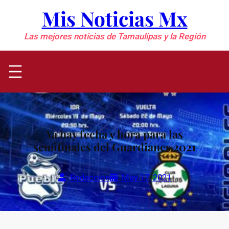
Saltar
Mis Noticias Mx
al
contenido
Las mejores noticias de Tamaulipas y la Región
Ya hay fecha y hora para las
semifinales del Guardianes 2021
Redacción
May 17, 2021