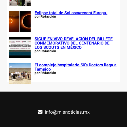
Eclipse total de Sol oscurecerá Europa.
por Redacción
SIGUE EN VIVO DEVELACIÓN DEL BILLETE
CONMEMORATIVO DEL CENTENARIO DE
LOS SCOUTS EN MÉXICO
por Redacción
El complejo hospitalario 50’s Doctors llega a
Tampico
por Redacción
info@misnoticias.mx