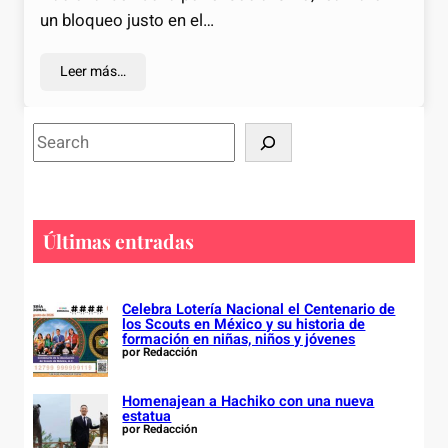
un bloqueo justo en el…
Leer más…
S
e
a
r
c
Últimas entradas
h
Celebra Lotería Nacional el Centenario de
los Scouts en México y su historia de
formación en niñas, niños y jóvenes
por Redacción
Homenajean a Hachiko con una nueva
estatua
por Redacción