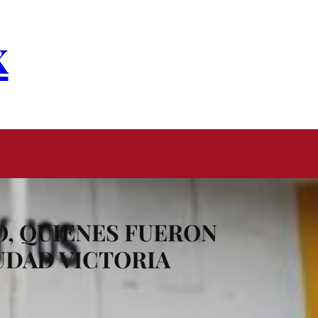
x
O, QUIENES FUERON
UDAD VICTORIA