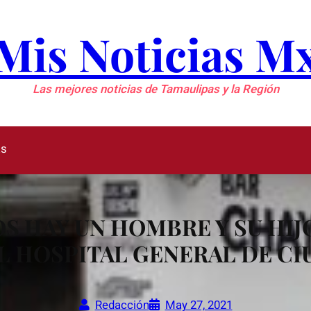
Mis Noticias M
Las mejores noticias de Tamaulipas y la Región
as
S HAY UN HOMBRE Y SU HIJ
L HOSPITAL GENERAL DE CI
Redacción
May 27, 2021