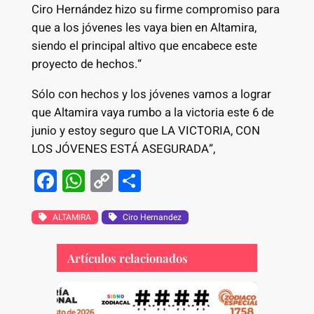
Ciro Hernández hizo su firme compromiso para
que a los jóvenes les vaya bien en Altamira,
siendo el principal altivo que encabece este
proyecto de hechos.“
Sólo con hechos y los jóvenes vamos a lograr
que Altamira vaya rumbo a la victoria este 6 de
junio y estoy seguro que LA VICTORIA, CON
LOS JÓVENES ESTÁ ASEGURADA”,
F
W
C
S
a
h
o
h
c
at
p
ar
ALTAMIRA
Ciro Hernandez
e
s
y
e
Artículos relacionados
b
A
Li
o
p
n