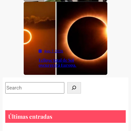
Ago 7, 2026
Eclipse total de Sol
oscurecerá Europa.
S
e
a
r
c
Últimas entradas
h