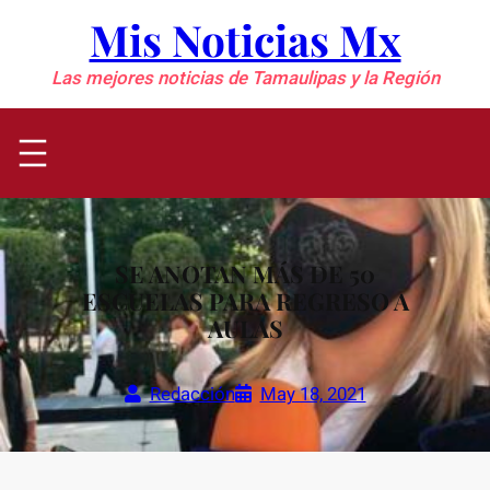
Saltar
Mis Noticias Mx
al
contenido
Las mejores noticias de Tamaulipas y la Región
SE ANOTAN MÁS DE 50
ESCUELAS PARA REGRESO A
AULAS
Redacción
May 18, 2021