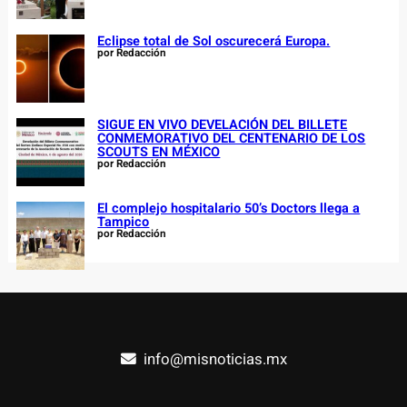
Eclipse total de Sol oscurecerá Europa.
por Redacción
SIGUE EN VIVO DEVELACIÓN DEL BILLETE
CONMEMORATIVO DEL CENTENARIO DE LOS
SCOUTS EN MÉXICO
por Redacción
El complejo hospitalario 50’s Doctors llega a
Tampico
por Redacción
info@misnoticias.mx