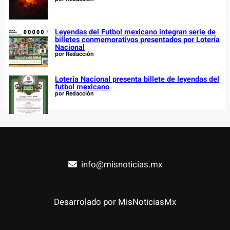
Leyendas del Futbol mexicano integran serie de
billetes conmemorativos presentados por Lotería
Nacional
por Redacción
Lotería Nacional presenta billete de leyendas del
futbol mexicano
por Redacción
info@misnoticias.mx
Desarrolado por MisNoticiasMx
Facebook
YouTube