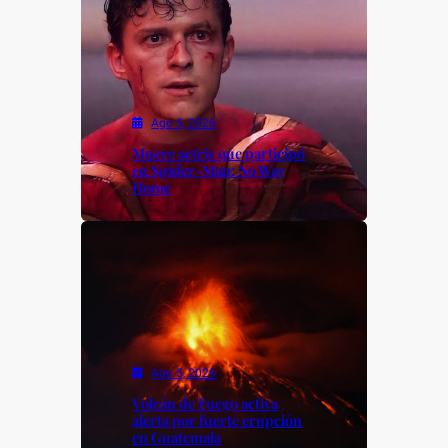
Ago 5, 2026
Muere actriz que participó
en Spider-Man: No Way
Home
Ago 5, 2026
Volcán de Fuego activa
alerta por fuerte erupción
en Guatemala