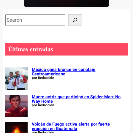
S
e
a
r
c
Últimas entradas
h
México gana bronce en canotaje
Centroamericano
por Redacción
Muere actriz que participó en Spider-Man: No
Way Home
por Redacción
Volcán de Fuego activa alerta por fuerte
erupción en Guatemala
por Redacción