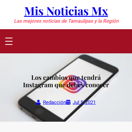
Saltar
Mis Noticias Mx
al
contenido
Las mejores noticias de Tamaulipas y la Región
Los cambios que tendrá
Instagram que debes conocer
Redacción
Jul 5, 2021