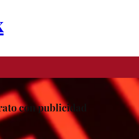
x
rato con publicidad