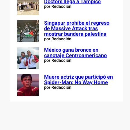
Doctors llega a Tampico
por Redacción
Singapur prohíbe el regreso
de Massive Attack tras
mostrar bandera palestina
por Redacción
México gana bronce en
canotaje Centroamericano
por Redacción
Muere actriz que participó en
Spider-Man: No Way Home
por Redacción