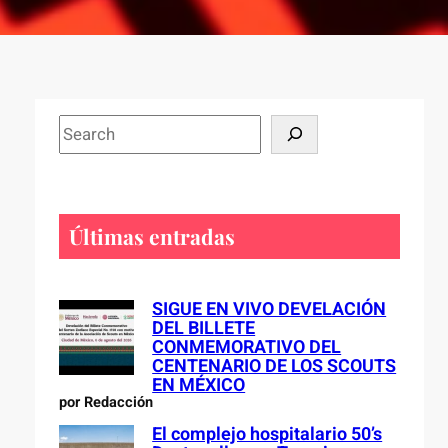
S
e
a
r
c
Últimas entradas
h
SIGUE EN VIVO DEVELACIÓN
DEL BILLETE
CONMEMORATIVO DEL
CENTENARIO DE LOS SCOUTS
EN MÉXICO
por Redacción
El complejo hospitalario 50’s