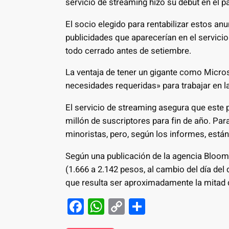
servicio de streaming hizo su debut en el pa
El socio elegido para rentabilizar estos an
publicidades que aparecerían en el servicio
todo cerrado antes de setiembre.
La ventaja de tener un gigante como Micros
necesidades requeridas» para trabajar en l
El servicio de streaming asegura que este 
millón de suscriptores para fin de año. Par
minoristas, pero, según los informes, est
Según una publicación de la agencia Bloombe
(1.666 a 2.142 pesos, al cambio del día del 
que resulta ser aproximadamente la mitad d
F
W
C
S
a
h
o
h