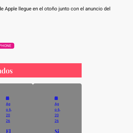
 Apple llegue en el otoño junto con el anuncio del
IPHONE
ados
Ag
Ag
o 6,
o 6,
20
20
26
26
El
Si