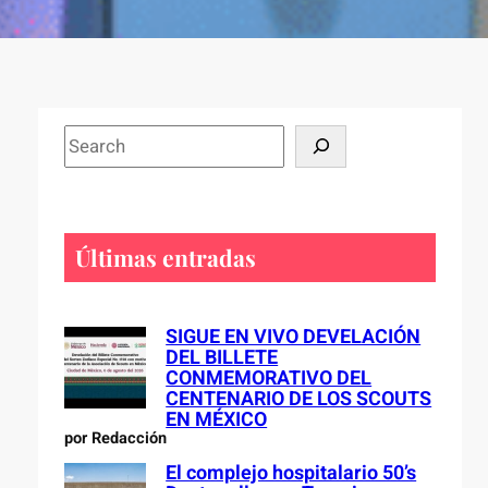
S
e
a
r
c
Últimas entradas
h
SIGUE EN VIVO DEVELACIÓN
DEL BILLETE
CONMEMORATIVO DEL
CENTENARIO DE LOS SCOUTS
EN MÉXICO
por Redacción
El complejo hospitalario 50’s