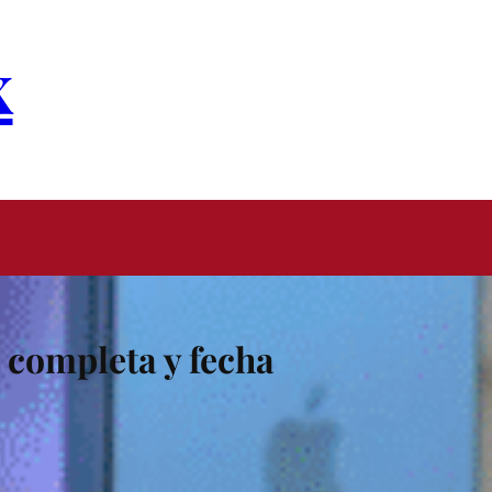
x
 completa y fecha