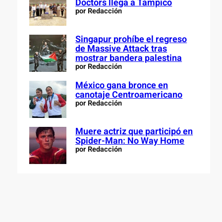
Doctors llega a Tampico
por Redacción
Singapur prohíbe el regreso
de Massive Attack tras
mostrar bandera palestina
por Redacción
México gana bronce en
canotaje Centroamericano
por Redacción
Muere actriz que participó en
Spider-Man: No Way Home
por Redacción