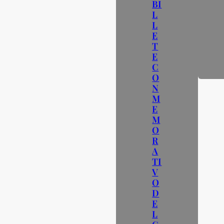
BI
L
L
E
T
E
C
O
N
M
E
M
O
R
A
TI
V
O
D
E
L