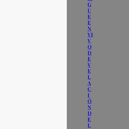
G
U
E
E
N
VI
V
O
D
E
V
E
L
A
C
I
Ó
N
D
E
L