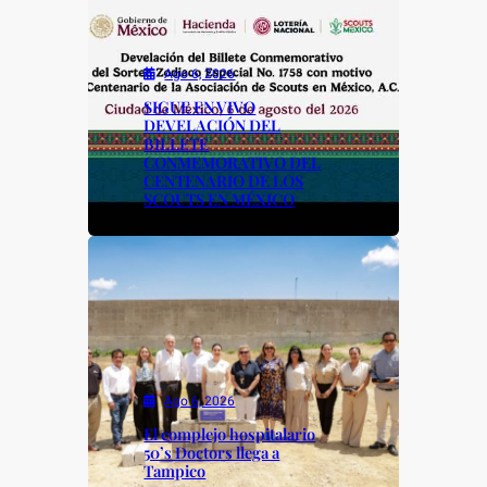
o
p
k
k
Ago 6, 2026
SIGUE EN VIVO
DEVELACIÓN DEL
BILLETE
CONMEMORATIVO DEL
CENTENARIO DE LOS
SCOUTS EN MÉXICO
Ago 6, 2026
El complejo hospitalario
50’s Doctors llega a
Tampico