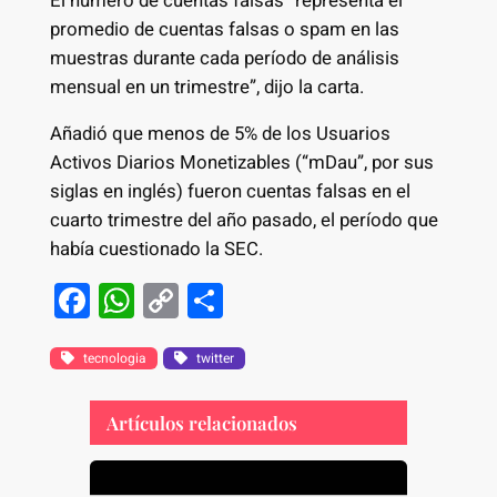
El número de cuentas falsas “representa el
promedio de cuentas falsas o spam en las
muestras durante cada período de análisis
mensual en un trimestre”, dijo la carta.
Añadió que menos de 5% de los Usuarios
Activos Diarios Monetizables (“mDau”, por sus
siglas en inglés) fueron cuentas falsas en el
cuarto trimestre del año pasado, el período que
había cuestionado la SEC.
F
W
C
S
a
h
o
h
c
at
p
ar
tecnologia
twitter
e
s
y
e
Artículos relacionados
b
A
Li
o
p
n