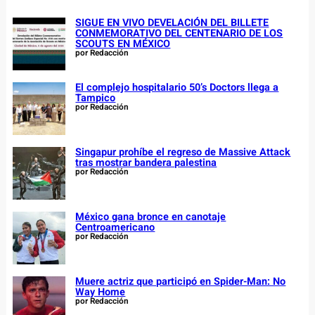
SIGUE EN VIVO DEVELACIÓN DEL BILLETE
CONMEMORATIVO DEL CENTENARIO DE LOS
SCOUTS EN MÉXICO
por Redacción
El complejo hospitalario 50’s Doctors llega a
Tampico
por Redacción
Singapur prohíbe el regreso de Massive Attack
tras mostrar bandera palestina
por Redacción
México gana bronce en canotaje
Centroamericano
por Redacción
Muere actriz que participó en Spider-Man: No
Way Home
por Redacción