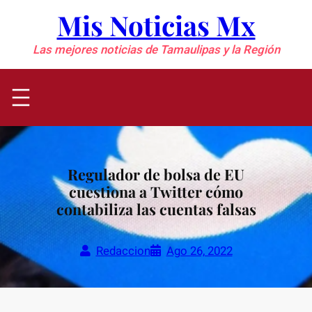
Saltar
Mis Noticias Mx
al
contenido
Las mejores noticias de Tamaulipas y la Región
Regulador de bolsa de EU
cuestiona a Twitter cómo
contabiliza las cuentas falsas
Redaccion
Ago 26, 2022