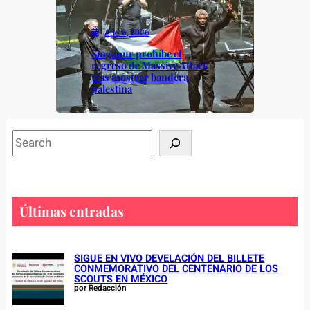
Ago 6, 2026
Singapur prohíbe el
regreso de Massive Attack
tras mostrar bandera
palestina
S
e
a
r
c
Últimas entradas
h
SIGUE EN VIVO DEVELACIÓN DEL BILLETE
CONMEMORATIVO DEL CENTENARIO DE LOS
SCOUTS EN MÉXICO
por Redacción