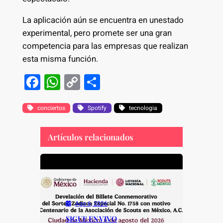
La aplicación aún se encuentra en unestado
experimental, pero promete ser una gran
competencia para las empresas que realizan
esta misma función.
F
W
C
S
a
h
o
h
c
at
p
ar
conciertos
Spotify
tecnologia
e
s
y
e
Artículos relacionados
b
A
Li
o
p
n
o
p
k
k
Ago 6, 2026
SIGUE EN VIVO