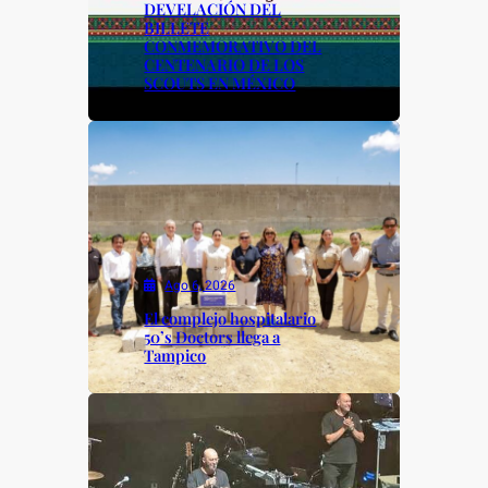
DEVELACIÓN DEL
BILLETE
CONMEMORATIVO DEL
CENTENARIO DE LOS
SCOUTS EN MÉXICO
Ago 6, 2026
El complejo hospitalario
50’s Doctors llega a
Tampico