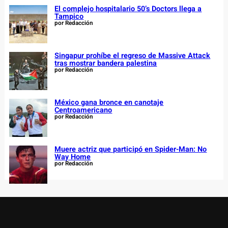
El complejo hospitalario 50’s Doctors llega a
Tampico
por Redacción
Singapur prohíbe el regreso de Massive Attack
tras mostrar bandera palestina
por Redacción
México gana bronce en canotaje
Centroamericano
por Redacción
Muere actriz que participó en Spider-Man: No
Way Home
por Redacción