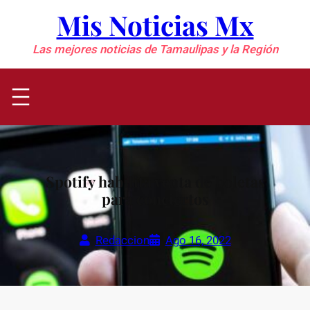
Saltar
Mis Noticias Mx
al
contenido
Las mejores noticias de Tamaulipas y la Región
Spotify habilita venta de boletas
para conciertos
Redaccion
Ago 16, 2022