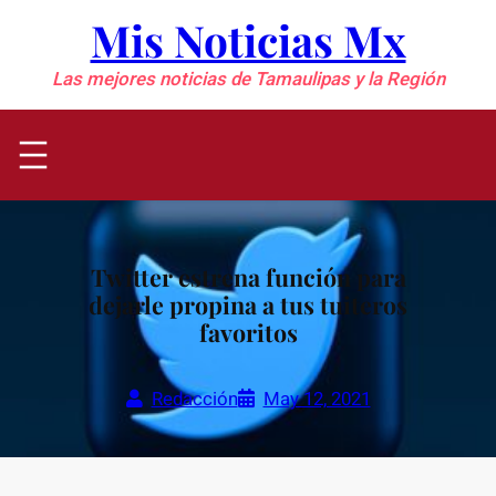
Saltar
Mis Noticias Mx
al
contenido
Las mejores noticias de Tamaulipas y la Región
Twitter estrena función para
dejarle propina a tus tuiteros
favoritos
Redacción
May 12, 2021