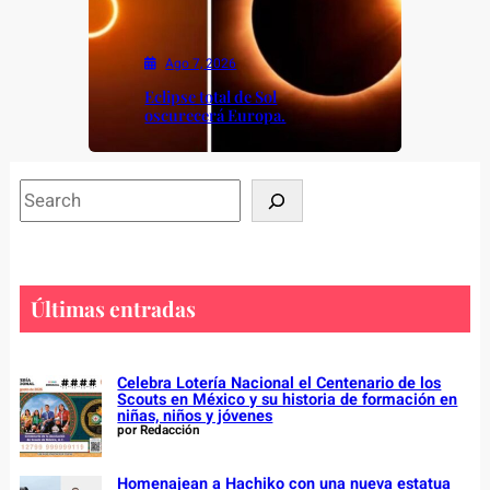
Ago 7, 2026
Eclipse total de Sol
oscurecerá Europa.
S
e
a
r
c
Últimas entradas
h
Celebra Lotería Nacional el Centenario de los
Scouts en México y su historia de formación en
niñas, niños y jóvenes
por Redacción
Homenajean a Hachiko con una nueva estatua