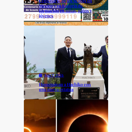
Centenario de los Scouts en
México y su historia de
formación en niñas, niños y
jóvenes
Ago 7, 2026
Homenajean a Hachiko con
una nueva estatua