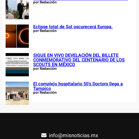
por Redacción
Eclipse total de Sol oscurecerá Europa.
por Redacción
SIGUE EN VIVO DEVELACIÓN DEL BILLETE
CONMEMORATIVO DEL CENTENARIO DE LOS
SCOUTS EN MÉXICO
por Redacción
El complejo hospitalario 50’s Doctors llega a
Tampico
por Redacción
info@misnoticias.mx