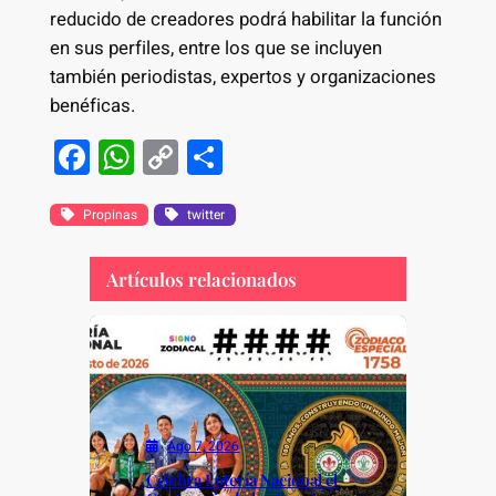
reducido de creadores podrá habilitar la función
en sus perfiles, entre los que se incluyen
también periodistas, expertos y organizaciones
benéficas.
F
W
C
S
a
h
o
h
c
at
p
ar
Propinas
twitter
e
s
y
e
Artículos relacionados
b
A
Li
o
p
n
o
p
k
k
Ago 7, 2026
Celebra Lotería Nacional el