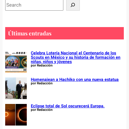
S
e
a
r
c
Últimas entradas
h
Celebra Lotería Nacional el Centenario de los
Scouts en México y su historia de formación en
niñas, niños y jóvenes
por Redacción
Homenajean a Hachiko con una nueva estatua
por Redacción
Eclipse total de Sol oscurecerá Europa.
por Redacción