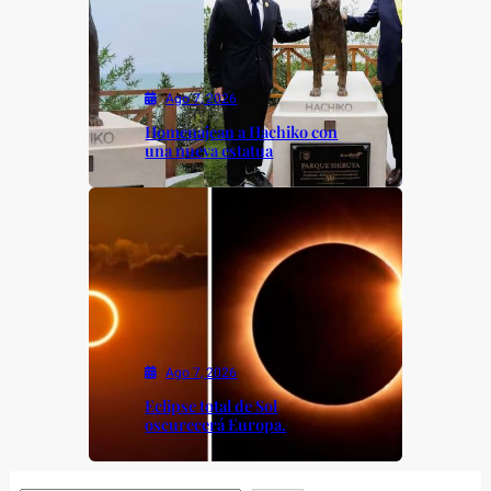
Ago 7, 2026
Homenajean a Hachiko con
una nueva estatua
Ago 7, 2026
Eclipse total de Sol
oscurecerá Europa.