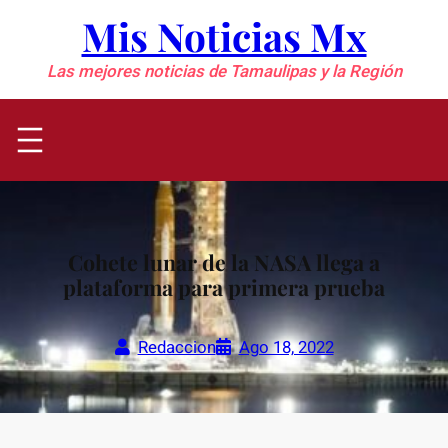
Saltar
Mis Noticias Mx
al
contenido
Las mejores noticias de Tamaulipas y la Región
Cohete lunar de la NASA llega a
plataforma para primera prueba
Redaccion
Ago 18, 2022