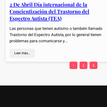
2 De Abril Día internacional de la
Concientización del Trastorno del
Espectro Autista (TEA)
Las personas que tienen autismo o también llamado
Trastorno del Espectro Autista, por lo general tienen
problemas para comunicarse y…
Leer más…
1
2
3
…