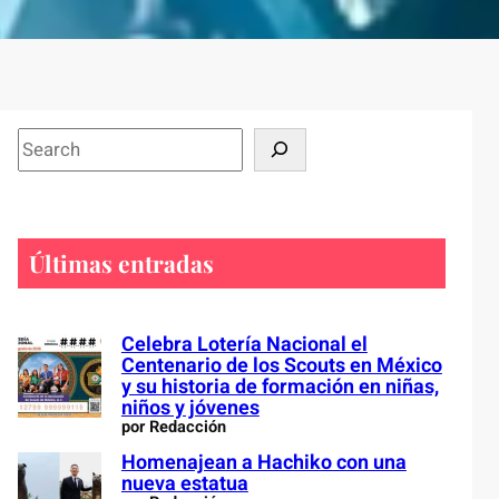
S
e
a
r
c
Últimas entradas
h
Celebra Lotería Nacional el
Centenario de los Scouts en México
y su historia de formación en niñas,
niños y jóvenes
por Redacción
Homenajean a Hachiko con una
nueva estatua