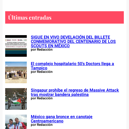
a
r
c
Últimas entradas
h
SIGUE EN VIVO DEVELACIÓN DEL BILLETE
CONMEMORATIVO DEL CENTENARIO DE LOS
SCOUTS EN MÉXICO
por Redacción
El complejo hospitalario 50’s Doctors llega a
Tampico
por Redacción
Singapur prohíbe el regreso de Massive Attack
tras mostrar bandera palestina
por Redacción
México gana bronce en canotaje
Centroamericano
por Redacción