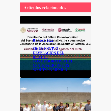
e
s
y
e
Artículos relacionados
b
A
Li
o
p
n
o
p
k
k
Ago 6, 2026
SIGUE EN VIVO
DEVELACIÓN DEL
BILLETE
CONMEMORATIVO DEL
CENTENARIO DE LOS
SCOUTS EN MÉXICO