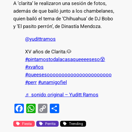
A ‘clarita’ le realizaron una sesión de fotos,
además de que bailó junto a los chambelanes,
quien bailó el tema de ‘Chihuahua’ de DJ Bobo
y ‘El pasito perrón’, de Dinastía Mendoza.
@yudittramos
XV años de Clarita.🐶
#pintamostodalacasaqueeeeseso😵
#xvaños
#queesesoooooooooooooooooooooo
#perr
#unamigofiel
♬ sonido original – Yuditt Ramos
F
W
C
S
a
h
o
h
c
at
p
ar
Fiesta
Perrita
Trending