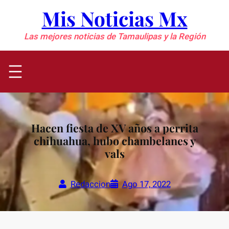
Saltar
Mis Noticias Mx
al
contenido
Las mejores noticias de Tamaulipas y la Región
Hacen fiesta de XV años a perrita
chihuahua, hubo chambelanes y
vals
Redaccion
Ago 17, 2022