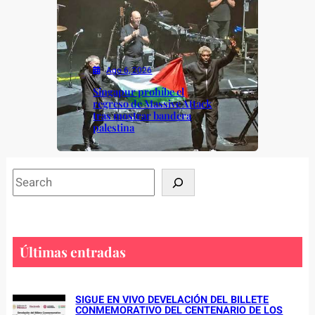
Ago 6, 2026
Singapur prohíbe el
regreso de Massive Attack
tras mostrar bandera
palestina
S
e
a
r
c
Últimas entradas
h
SIGUE EN VIVO DEVELACIÓN DEL BILLETE
CONMEMORATIVO DEL CENTENARIO DE LOS