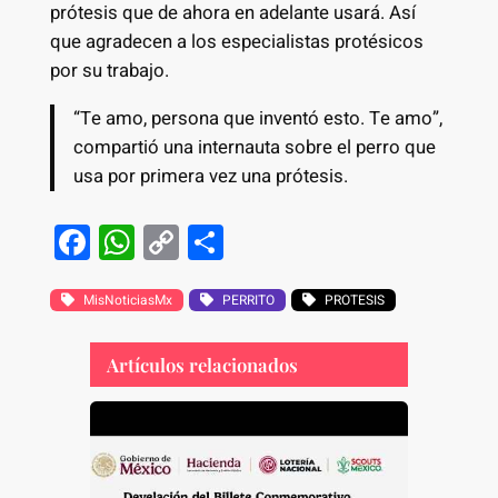
prótesis que de ahora en adelante usará. Así
que agradecen a los especialistas protésicos
por su trabajo.
“Te amo, persona que inventó esto. Te amo”,
compartió una internauta sobre el perro que
usa por primera vez una prótesis.
F
W
C
S
a
h
o
h
c
at
p
ar
MisNoticiasMx
PERRITO
PROTESIS
e
s
y
e
Artículos relacionados
b
A
Li
o
p
n
o
p
k
k