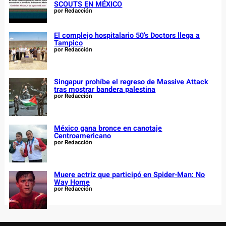
SCOUTS EN MÉXICO
por Redacción
El complejo hospitalario 50’s Doctors llega a
Tampico
por Redacción
Singapur prohíbe el regreso de Massive Attack
tras mostrar bandera palestina
por Redacción
México gana bronce en canotaje
Centroamericano
por Redacción
Muere actriz que participó en Spider-Man: No
Way Home
por Redacción